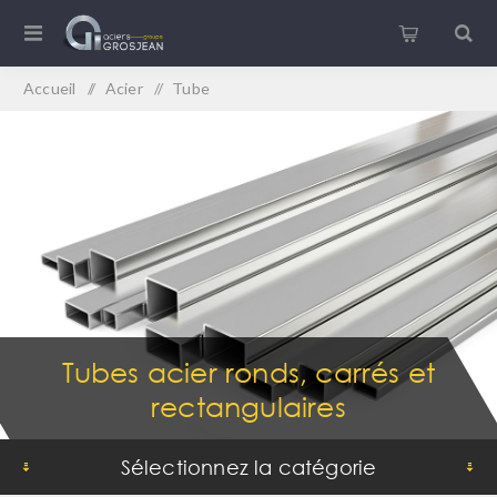
Accueil
/
Acier
/
Tube
Tubes acier ronds, carrés et
rectangulaires
Sélectionnez la catégorie