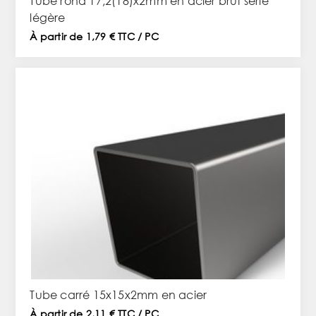
Tube rond 17,2(18)x2mm en acier brut série
légère
À partir de 1,79 € TTC / PC
Tube carré 15x15x2mm en acier
À partir de 2,11 € TTC / PC