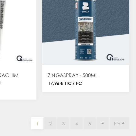
ARACHIM
ZINGASPRAY - 500ML
l
17,96 € TTC / PC
1
2
3
4
5
Fin