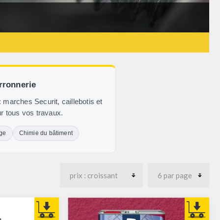
erronnerie
: marches Securit, caillebotis et
our tous vos travaux.
age
Chimie du bâtiment