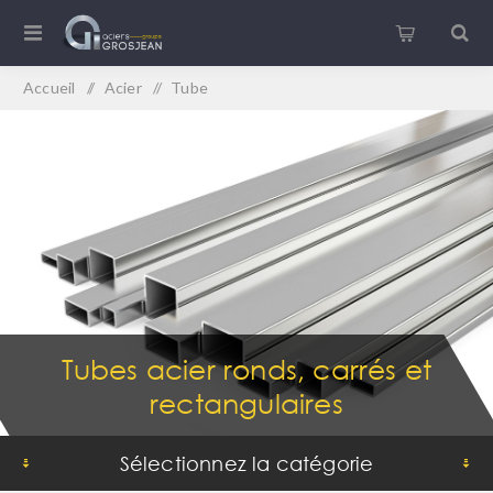
Accueil
/
Acier
/
Tube
Tubes acier ronds, carrés et
rectangulaires
Sélectionnez la catégorie