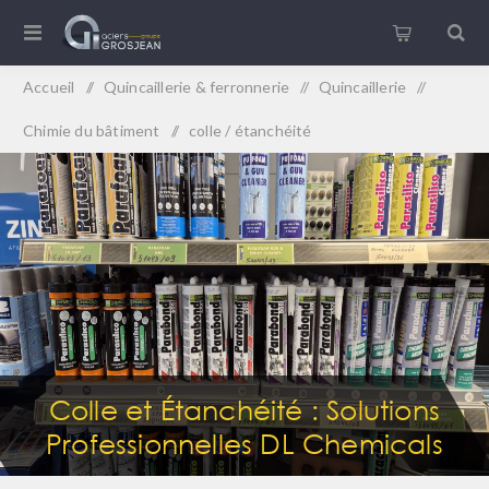
Accueil
/
Quincaillerie & ferronnerie
/
Quincaillerie
/
Chimie du bâtiment
/
colle / étanchéité
Colle et Étanchéité : Solutions
Professionnelles DL Chemicals