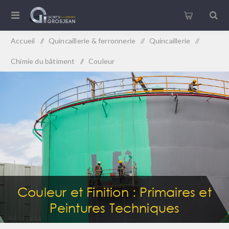
Accueil
/
Quincaillerie & ferronnerie
/
Quincaillerie
/
Chimie du bâtiment
/
Couleur
Couleur et Finition : Primaires et
Peintures Techniques