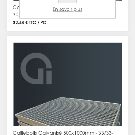
Caillebotis Galvanisé 400x1000mm - 33/33-
En savoir plus
30/2
32,48 € TTC / PC
Caillebotis Galvanisé 500x1000mm - 33/33-