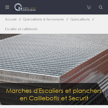
Accueil
/
Quincaillerie & ferronnerie
/
Quincaillerie
/
Escalier et caillebotis
Marches d'Escaliers et planchers
en Caillebotis et Securit