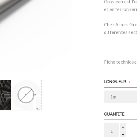
Grosjean est l’u
et en ferronneri
Chez Aciers Gro
différentes sec
Fiche technique
Longueur
*
Quantité: