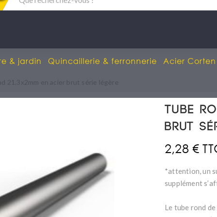
re & jardin
Quincaillerie & ferronnerie
Acier Corten
d 21,3x2mm en acier brut série légère
Tube ro
brut sé
2,28 € T
*attention, un s
supplément s’af
Le tube rond de