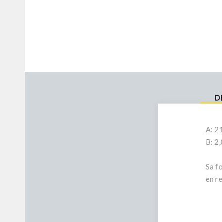
D
A: 2
B: 2
Sa f
en r