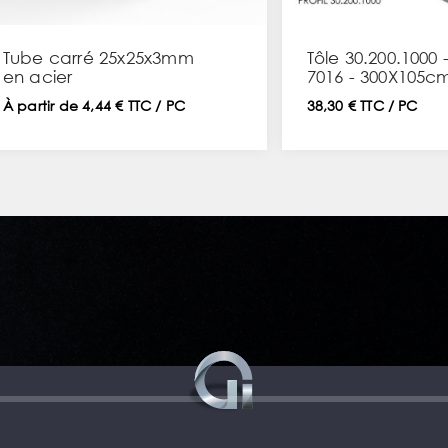
Tube carré 25x25x3mm
Tôle 30.200.1000 
en acier
7016 - 300X105c
À partir de 4,44 € TTC / PC
38,30 € TTC / PC