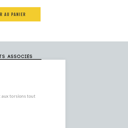
R AU PANIER
ts associés
t aux torsions tout