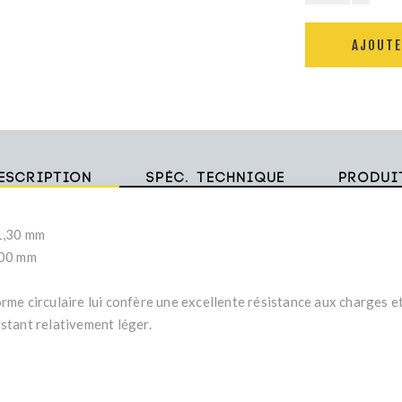
AJOUTE
escription
Spéc. technique
Produi
1,30 mm
,00 mm
orme circulaire lui confère une excellente résistance aux charges e
estant relativement léger.