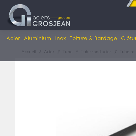
Acier
Aluminium
Inox
Toiture & Bardage
Clôtu
Accueil
/
Acier
/
Tube
/
Tube rond acier
/
Tube ron