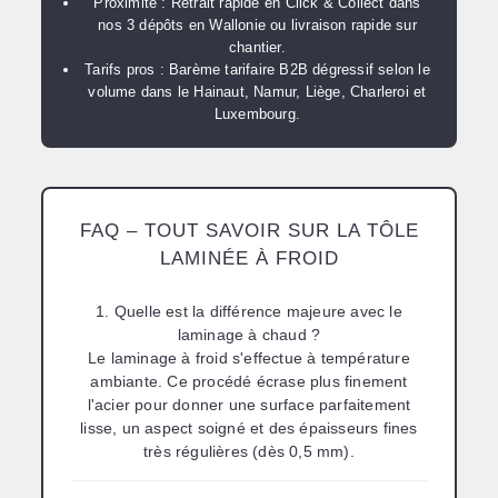
Proximité :
Retrait rapide en
Click & Collect
dans
nos 3 dépôts en Wallonie ou livraison rapide sur
chantier.
Tarifs pros :
Barème tarifaire B2B dégressif selon le
volume dans le Hainaut, Namur, Liège, Charleroi et
Luxembourg.
FAQ – TOUT SAVOIR SUR LA TÔLE
LAMINÉE À FROID
1. Quelle est la différence majeure avec le
laminage à chaud ?
Le laminage à froid s'effectue à température
ambiante. Ce procédé écrase plus finement
l'acier pour donner une surface parfaitement
lisse, un aspect soigné et des épaisseurs fines
très régulières (dès 0,5 mm).