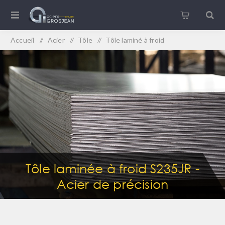
Accueil
/
Acier
/
Tôle
/
Tôle laminé à froid
Tôle laminée à froid S235JR -
Acier de précision