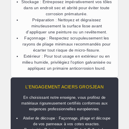
Stockage :
Entreposez impérativement vos tôles
dans un endroit sec et abrité pour éviter toute
corrosion prématurée.
Préparation :
Nettoyez et dégraissez
minutieusement la surface lisse avant
d'appliquer une peinture ou un revêtement.
Façonnage :
Respectez scrupuleusement les
rayons de pliage minimaux recommandés pour
écarter tout risque de micro-fissure.
Extérieur :
Pour tout usage en extérieur ou en
milieu humide, privilégiez l'option galvanisée ou
appliquez un primaire anticorrosion lourd.
L'ENGAGEMENT ACIERS GROSJEAN
En choisissant notre enseigne, vous profitez de
matériaux rigoureusement certifiés conformes aux
exigences professionnelles européennes.
Atelier de découpe :
Façonnage, pliage et découpe
de vos panneaux à vos cotes exactes.