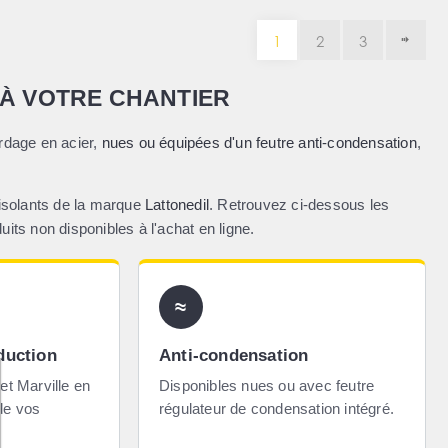
1
2
3
 À VOTRE CHANTIER
ardage en acier,
nues ou équipées d'un feutre anti-condensation
,
solants de la marque
Lattonedil
. Retrouvez ci-dessous les
ts non disponibles à l'achat en ligne.
≈
duction
Anti-condensation
et Marville en
Disponibles nues ou avec feutre
de vos
régulateur de condensation intégré.