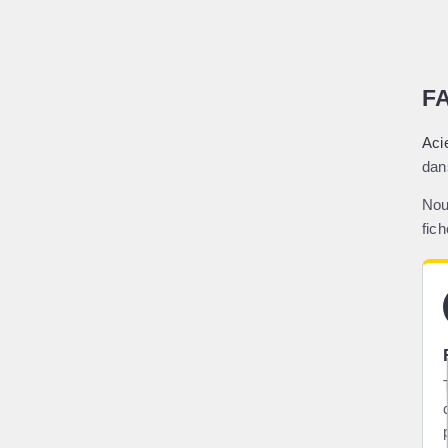
F
Aci
dan
Nou
fic