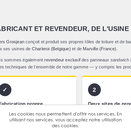
ABRICANT ET REVENDEUR, DE L'USINE
ers Grosjean
conçoit et produit ses propres tôles de toiture et de b
s ses usines de
Charleroi (Belgique)
et de
Marville (France)
.
s sommes également
revendeur exclusif
des panneaux sandwich i
hes techniques de l'ensemble de notre gamme — y compris les produi
✓
2
Fabrication propre
Deux sites de pro
Tôles profilées et ondulées produites
Charleroi en Belgique 
Les cookies nous permettent d'offrir nos services. En
utilisant nos services, vous acceptez notre utilisation
dans nos propres lignes de
France, au plus près 
des cookies.
profilage.
chantiers.