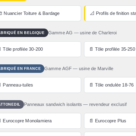
🎨 Nuancier Toiture & Bardage
📐 Profils de finition s
Gamme AG — usine de Charleroi
ABRIQUÉ EN BELGIQUE
 Tôle profilée 30-200
📄 Tôle profilée 35-250
Gamme AGF — usine de Marville
ABRIQUÉ EN FRANCE
 Panneau-tuiles
📄 Tôle ondulée 18-76
Panneaux sandwich isolants — revendeur exclusif
ATTONEDIL
 Eurocopre Monolamiera
📄 Eurocopre Plus