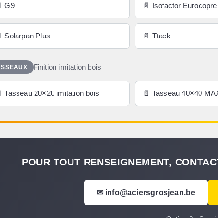
 G9
📄 Isofactor Eurocopre
 Solarpan Plus
📄 Ttack
Finition imitation bois
ASSEAUX
 Tasseau 20×20 imitation bois
📄 Tasseau 40×40 MAXI
POUR TOUT RENSEIGNEMENT, CONTAC
✉ info@aciersgrosjean.be