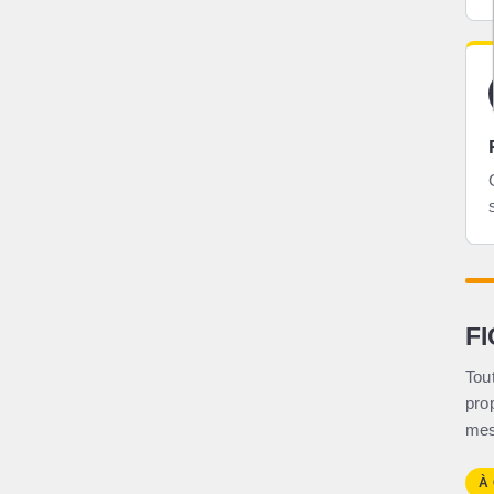
F
Tou
pro
mes
À