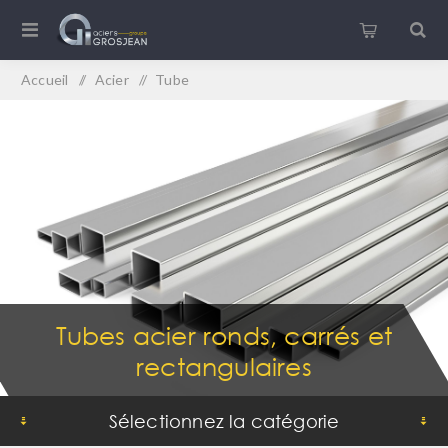
Accueil
/
Acier
/
Tube
Tubes acier ronds, carrés et
rectangulaires
Sélectionnez la catégorie