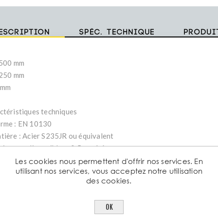
escription
Spéc. technique
Produi
2500 mm
1250 mm
1 mm
ctéristiques techniques
rme : EN 10130
tière : Acier S235JR ou équivalent
aisseurs disponibles : 0,5 mm à 6 mm
mensions standard : 1000 × 2000 mm, 1250 × 2500 mm, 1500 × 3
Les cookies nous permettent d'offrir nos services. En
utilisant nos services, vous acceptez notre utilisation
face : lisse, sans aspérités, prête à peindre ou à revêtir
des cookies.
opriétés :
lérance dimensionnelle élevée
OK
nne soudabilité et formabilité