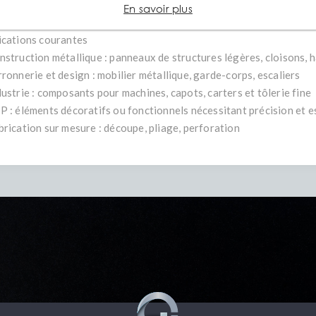
nition uniforme et esthétique
En savoir plus
tion : galvanisation possible pour applications extérieures
ications courantes
nstruction métallique : panneaux de structures légères, cloisons, h
rronnerie et design : mobilier métallique, garde-corps, escaliers
dustrie : composants pour machines, capots, carters et tôlerie fine
P : éléments décoratifs ou fonctionnels nécessitant précision et e
brication sur mesure : découpe, pliage, perforation