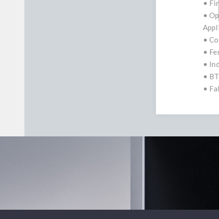
• Fi
• Op
Appl
• Co
• Fe
• In
• BT
• Fa