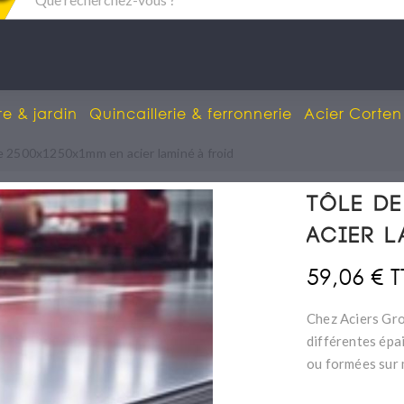
re & jardin
Quincaillerie & ferronnerie
Acier Corten
e 2500x1250x1mm en acier laminé à froid
Tôle de
acier l
59,06 € 
Chez Aciers Gro
différentes épa
ou formées sur 