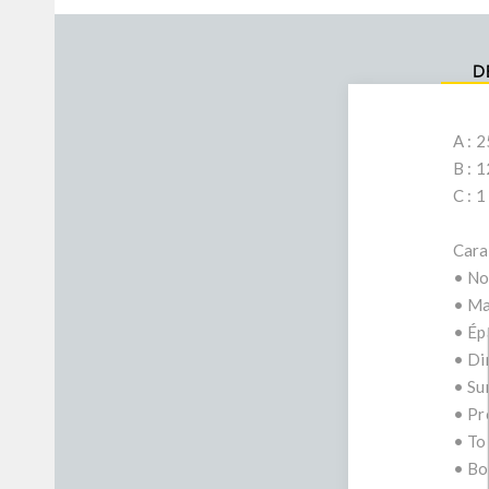
D
A : 
B : 
C : 
Cara
• No
• Ma
• Ép
• Di
• Sur
• Pr
• To
• Bo