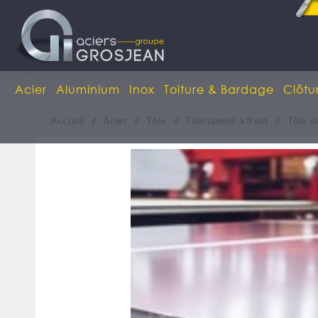
Acier
Aluminium
Inox
Toiture & Bardage
Clôtu
Accueil
/
Acier
/
Tôle
/
Tôle laminé à froid
/
Tôle d