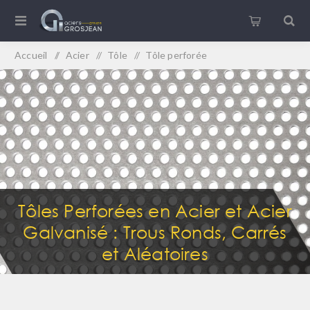
Accueil
/
Acier
/
Tôle
/
Tôle perforée
Tôles Perforées en Acier et Acier
Galvanisé : Trous Ronds, Carrés
et Aléatoires