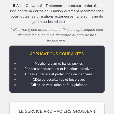
🛡️
Acier Galvanisé :
Traitement protecteur renforcé au
zinc contre la corrosion. Finition vivement recommandée
pour toutes les utilisations extérieures, la ferronnerie de
jardin ou les milieux humides.
* D'autres types de nuances et finitions spécifiques sont
disponibles sur simple demande auprès de nos
techniciens.
APPLICATIONS COURANTES
Mobilier urbain et bancs publics
Panneaux acoustiques et isolations passives
Châssis, carters et protections de machines
Clôtures occultantes et brise-vues
Grilles de ventilation et faux-plafonds
LE SERVICE PRO – ACIERS GROSJEAN