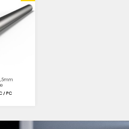
2,5mm
ie
TC / PC