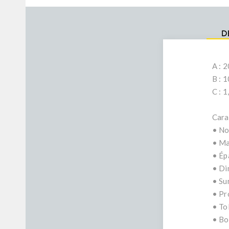
D
A : 
B : 
C : 
Cara
• No
• Ma
• Ép
• Di
• Sur
• Pr
• To
• Bo