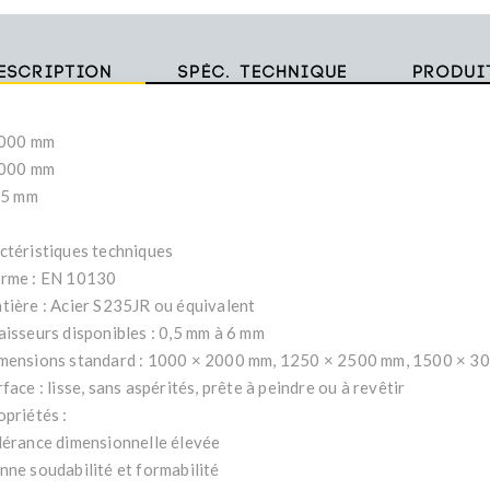
escription
Spéc. technique
Produi
2000 mm
1000 mm
1,5 mm
ctéristiques techniques
rme : EN 10130
tière : Acier S235JR ou équivalent
aisseurs disponibles : 0,5 mm à 6 mm
mensions standard : 1000 × 2000 mm, 1250 × 2500 mm, 1500 × 3
face : lisse, sans aspérités, prête à peindre ou à revêtir
opriétés :
lérance dimensionnelle élevée
nne soudabilité et formabilité