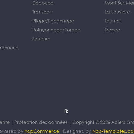
Découpe
Mont-Sur-Ma
Transport
La Louvière
Pilage/Façonnage
Tournai
e
Poinçonnage/Forage
France
Soudure
rronnerie
vente
｜
Protection des données
｜
Copyright © 2026 Aciers Gros
owered by
nopCommerce
Designed by
Nop-Templates.c