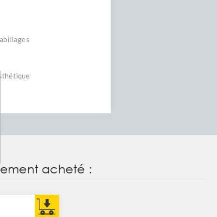
abillages
sthétique
alement acheté :