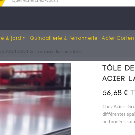
re & jardin
Quincaillerie & ferronnerie
Acier Corten
e 2000x1000x1,5mm en acier laminé à froid
Tôle de
acier l
56,68 € 
Chez Aciers Gro
différentes épa
ou formées sur 