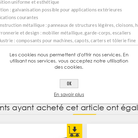
nition uniforme et esthétique
tion : galvanisation possible pour applications extérieures
ications courantes
nstruction métallique : panneaux de structures légères, cloisons, h
rronnerie et design : mobilier métallique, garde-corps, escaliers
dustrie : composants pour machines, capots, carters et tôlerie fine
P : éléments décoratifs ou fonctionnels nécessitant précision et e
Les cookies nous permettent d'offrir nos services. En
brication sur mesure : découpe, pliage, perforation
utilisant nos services, vous acceptez notre utilisation
des cookies.
OK
En savoir plus
ents ayant acheté cet article ont ég