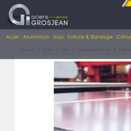
Acier
Aluminium
Inox
Toiture & Bardage
Clôtu
Accueil
/
Acier
/
Tôle
/
Tôle laminé à froid
/
Tôle d