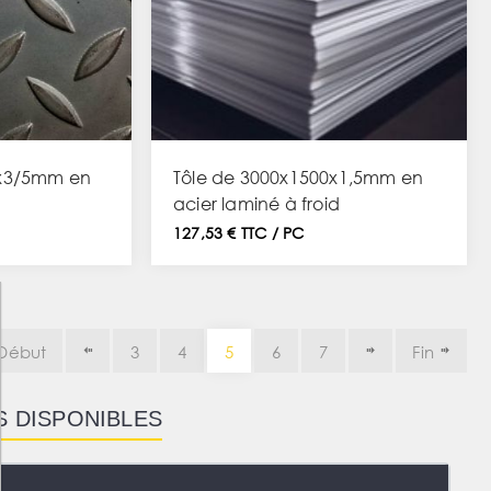
0x3/5mm en
Tôle de 3000x1500x1,5mm en
acier laminé à froid
127,53 € TTC / PC
Début
3
4
5
6
7
Fin
S DISPONIBLES