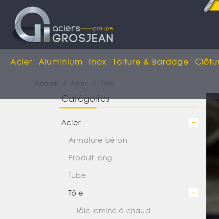
Acier
Aluminium
Inox
Toiture & Bardage
Clôtu
Accueil
/
Acier
/
Tôle
Catégories
Acier
Armature béton
Produit long
Tube
Tôle
Tôle laminé à chaud