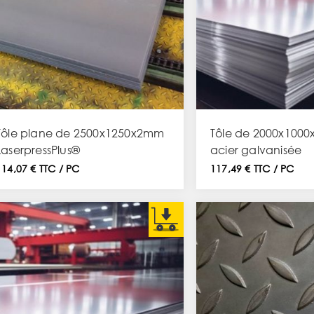
Tôle plane de 2500x1250x2mm
Tôle de 2000x100
LaserpressPlus®
acier galvanisée
114,07 € TTC / PC
117,49 € TTC / PC