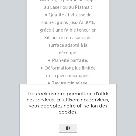
au Laser ou au Plasma :
• Qualité et vitesse de
coupe : gains jusqu’à 30%,
grâce à une faible teneur en
Silicium et un aspect de
surface adapté à la
découpe.
• Planéité parfaite.
• Déformation plus limitée
de la pièce découpée.
• Bavure minimisée.
•
Les cookies nous permettent d'offrir
Avantages pour le pliage,
nos services. En utilisant nos services,
vous acceptez notre utilisation des
l’emboutissage et le
cookies.
poinçonnage automatique :
• Haute limite élastique =
OK
formage à froid excellent.