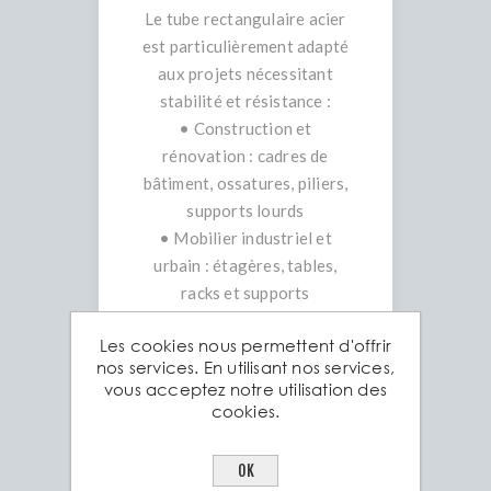
Le tube rectangulaire acier
est particulièrement adapté
aux projets nécessitant
stabilité et résistance :
• Construction et
rénovation : cadres de
bâtiment, ossatures, piliers,
supports lourds
• Mobilier industriel et
urbain : étagères, tables,
racks et supports
• Structures extérieures :
Les cookies nous permettent d'offrir
pergolas, tonnelles,
nos services. En utilisant nos services,
portails et clôtures
vous acceptez notre utilisation des
• Ferronnerie décorative :
cookies.
structures rectangulaires
pour barrières et éléments
OK
architecturaux