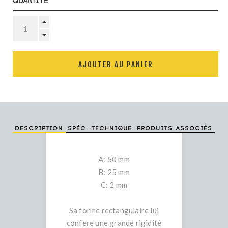
Quantité:
AJOUTER AU PANIER
Description
Spéc. technique
Produits associés
A: 50 mm
B: 25 mm
C: 2 mm
Sa forme rectangulaire lui
confère une grande rigidité