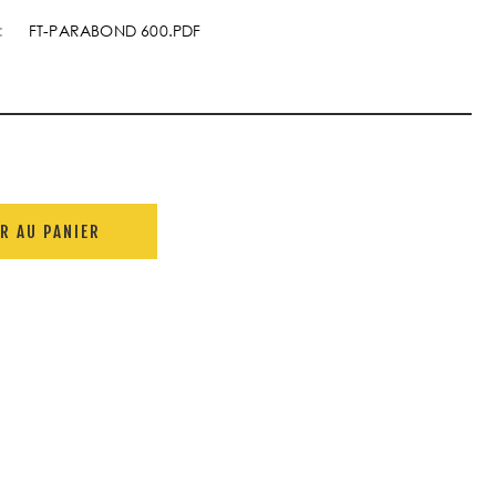
:
FT-PARABOND 600.PDF
R AU PANIER