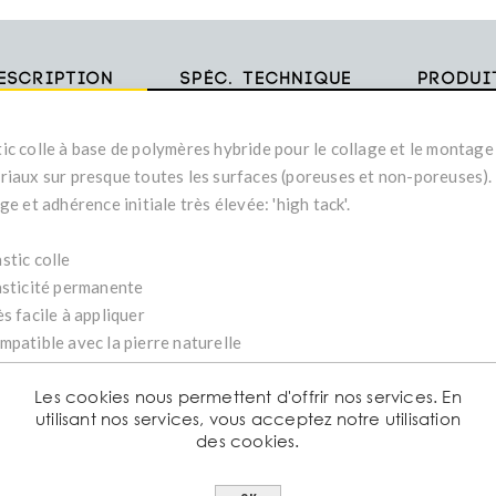
escription
Spéc. technique
Produi
ic colle à base de polymères hybride pour le collage et le montage 
riaux sur presque toutes les surfaces (poreuses et non-poreuses).
ge et adhérence initiale très élevée: 'high tack'.
stic colle
asticité permanente
s facile à appliquer
mpatible avec la pierre naturelle
ès bonne adhérence sur presque tous les matériaux de constructio
Les cookies nous permettent d'offrir nos services. En
ès bonne résistance aux UV
utilisant nos services, vous acceptez notre utilisation
apté aux conditions météorologiques sèches et humides
des cookies.
ut être appliqué sur des surfaces sèches et légèrement humides
veloppement de la force très rapide. Après quelques heures la forc