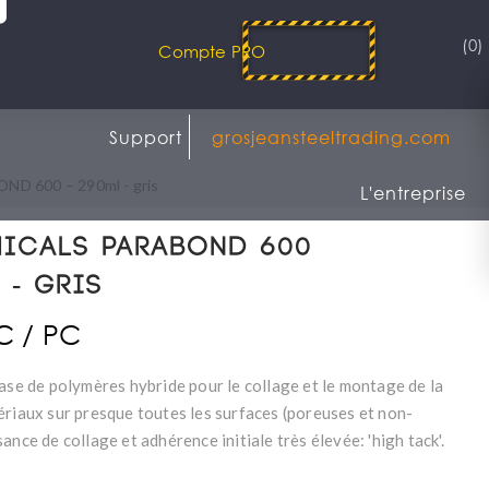
(0)
Compte PRO
Support
grosjeansteeltrading.com
D 600 – 290ml - gris
L'entreprise
MICALS PARABOND 600
 - gris
TC / PC
base de polymères hybride pour le collage et le montage de la
ériaux sur presque toutes les surfaces (poreuses et non-
ance de collage et adhérence initiale très élevée: 'high tack'.