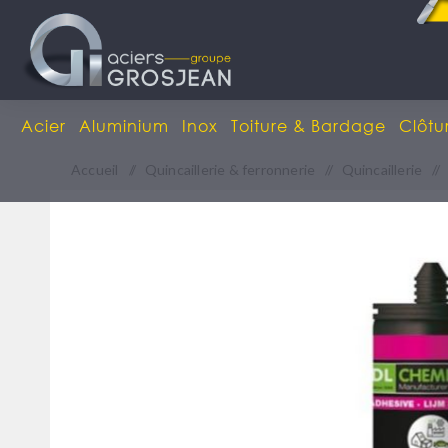
Acier
Aluminium
Inox
Toiture & Bardage
Clôtu
Accueil
/
Quincaillerie & ferronnerie
/
Quincaillerie
/