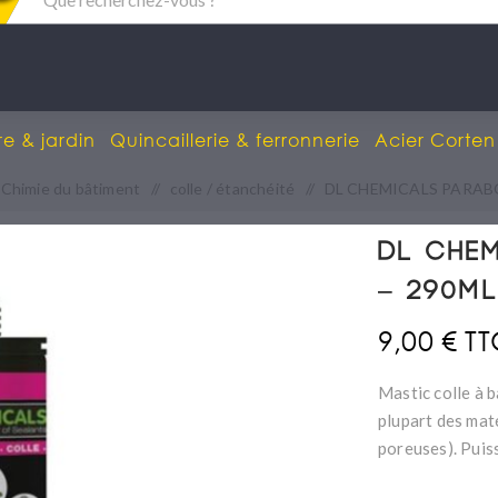
re & jardin
Quincaillerie & ferronnerie
Acier Corten
Chimie du bâtiment
/
colle / étanchéité
/
DL CHEMICALS PARABON
DL CHE
– 290ml
9,00 € T
Mastic colle à 
plupart des mat
poreuses). Puiss