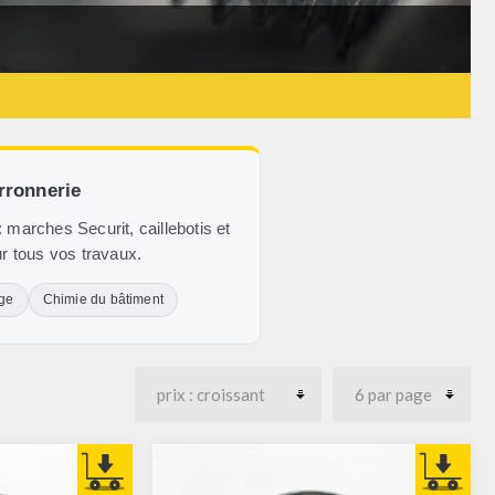
erronnerie
: marches Securit, caillebotis et
our tous vos travaux.
age
Chimie du bâtiment