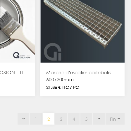
SION - 1L
Marche d'escalier caillebotis
600x200mm
21,86 € TTC / PC
1
2
3
4
5
Fin