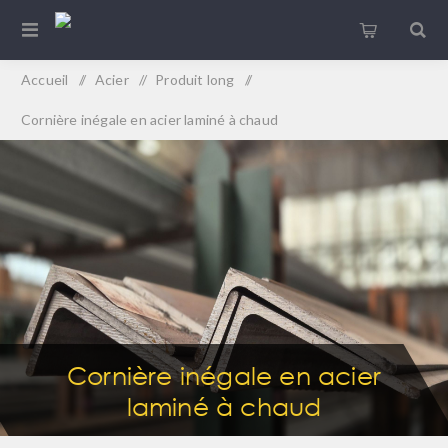
Accueil
/
Acier
/
Produit long
/
Cornière inégale en acier laminé à chaud
Cornière inégale en acier
laminé à chaud