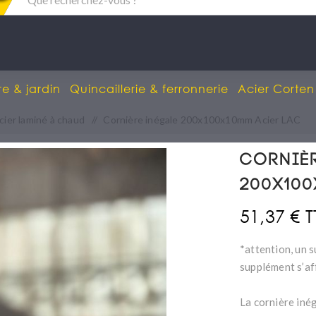
re & jardin
Quincaillerie & ferronnerie
Acier Corten
cier laminé à chaud
/
Cornière inégale 200x100x10mm Acier LAC
Corniè
200x100
51,37 € 
*attention, un s
supplément s’af
La cornière iné