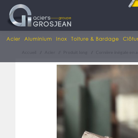
Acier
Aluminium
Inox
Toiture & Bardage
Clôtu
Accueil
/
Acier
/
Produit long
/
Cornière inégale en a