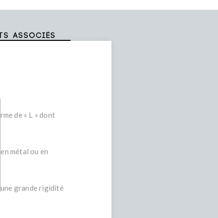
ts associés
orme de « L » dont
 en métal ou en
 une grande rigidité