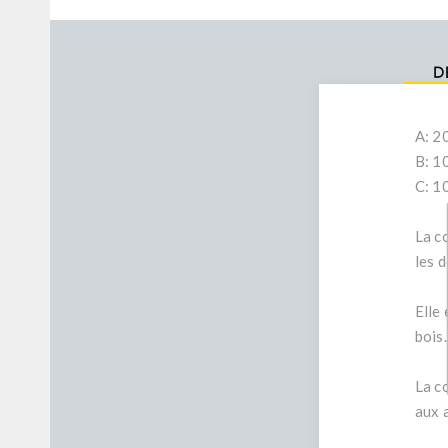
D
A: 
B: 
C: 
La co
les d
Elle
bois.
La c
aux 