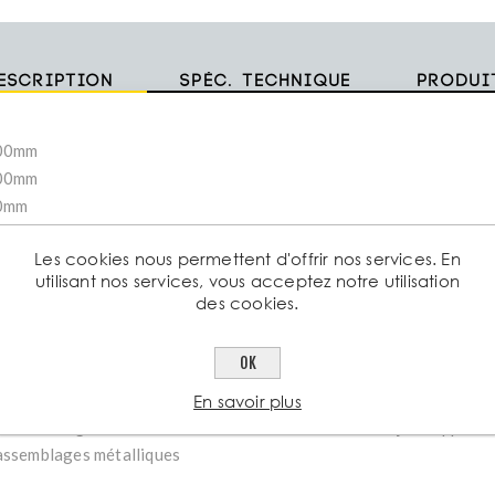
escription
Spéc. technique
Produi
200mm
100mm
10mm
Les cookies nous permettent d'offrir nos services. En
rnière inégale en acier ou barre d’angle est un profil en acier en f
utilisant nos services, vous acceptez notre utilisation
eux ailes ont des largeurs différentes.
des cookies.
 est utilisée pour assembler, renforcer ou consolider des structures
OK
En savoir plus
ornière inégale en acier laminé à chaud de Aciers Grosjean apporte
assemblages métalliques