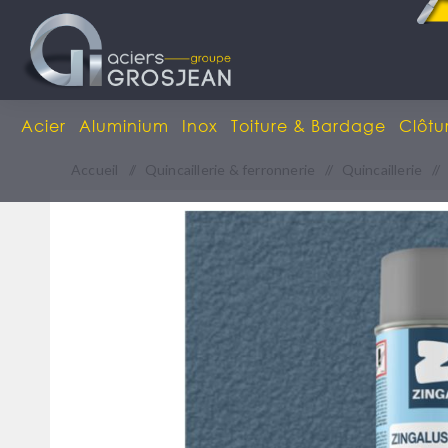
Acier
Aluminium
Inox
Toiture & Bardage
Clôtu
Accueil
/
Quincaillerie & ferronnerie
/
Quincaillerie
/