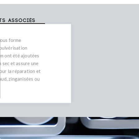
ts associés
sous forme
 pulvérisation
um ont été ajoutées
 sec et assure une
ur la réparation et
aud, zinganisées ou