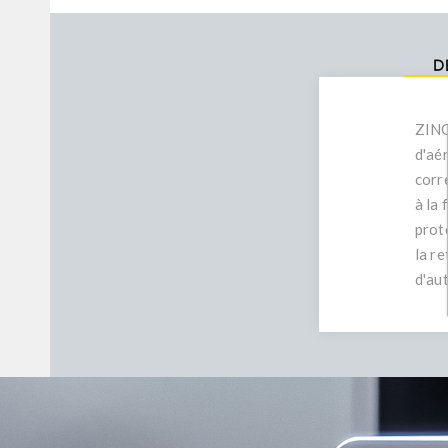
D
ZING
d'aér
corr
à la
prot
la r
d'au