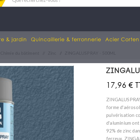
re & jardin
Quincaillerie & ferronnerie
Acier Corten
Chimie du bâtiment
/
Zinc
/
ZINGALUSPRAY - 500ML
ZINGALU
17,96 € 
ZINGALUSPRAY p
forme d'aérosol 
pulvérisation c
d'aluminium ont
92% de zinc dan
ferreux. ZINGAL