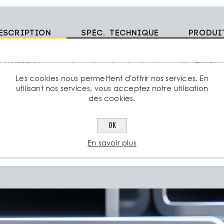
escription
Spéc. technique
Produi
ALUSPRAY propose le système de galvanisation par film ZINGA 
osol pour des petites applications faciles. Afin de s'assurer que la
Les cookies nous permettent d'offrir nos services. En
utilisant nos services, vous acceptez notre utilisation
esponde à une surface galvanisée à chaud, des paillettes d'alumini
des cookies.
 formule. ZINGALUSPRAY contient toujours 92% de zinc dans le film
ection cathodique des métaux ferreux. ZINGALUSPRAY est idéal po
OK
etouche de structures endommagées ou anciennes galvanisées à ch
tres surfaces revêtues de zinc.
En savoir plus