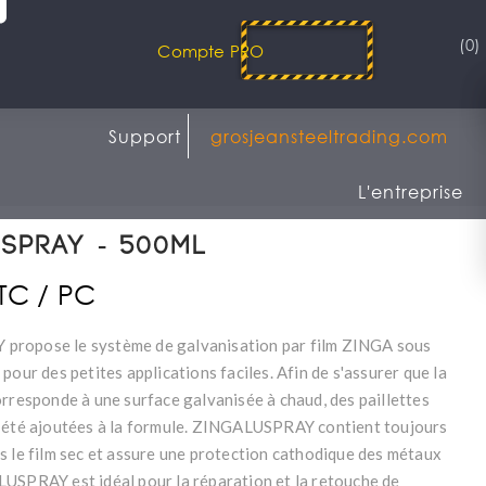
(0)
Compte PRO
Support
grosjeansteeltrading.com
L'entreprise
SPRAY - 500ML
TTC / PC
ropose le système de galvanisation par film ZINGA sous
pour des petites applications faciles. Afin de s'assurer que la
orresponde à une surface galvanisée à chaud, des paillettes
 été ajoutées à la formule. ZINGALUSPRAY contient toujours
s le film sec et assure une protection cathodique des métaux
USPRAY est idéal pour la réparation et la retouche de