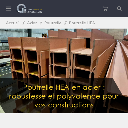
Accueil
/
Acier
/
Poutrelle
/
Poutrelle HEA
Poutrelle HEA en acier :
robustesse et polyvalence pour
vos constructions