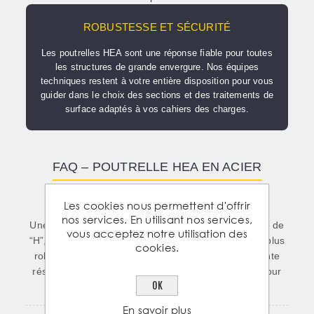
ROBUSTESSE ET SÉCURITÉ
Les poutrelles HEA sont une réponse fiable pour toutes
les structures de grande envergure. Nos équipes
techniques restent à votre entière disposition pour vous
guider dans le choix des sections et des traitements de
surface adaptés à vos cahiers des charges.
FAQ – POUTRELLE HEA EN ACIER
Les cookies nous permettent d'offrir
1. Qu’est-ce qu’une poutrelle HEA en acier ?
nos services. En utilisant nos services,
Une poutrelle HEA est un profilé métallique en forme de
vous acceptez notre utilisation des
“H”, fabriqué en acier de construction. Plus large et plus
cookies.
robuste qu’une poutrelle IPE, elle offre une excellente
résistance à la compression et à la flexion, idéale pour
OK
les structures porteuses lourdes.
En savoir plus