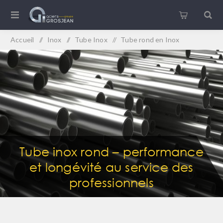
Accueil
/
Inox
/
Tube Inox
/
Tube rond en Inox
Tube inox rond – performance
et longévité au service des
professionnels