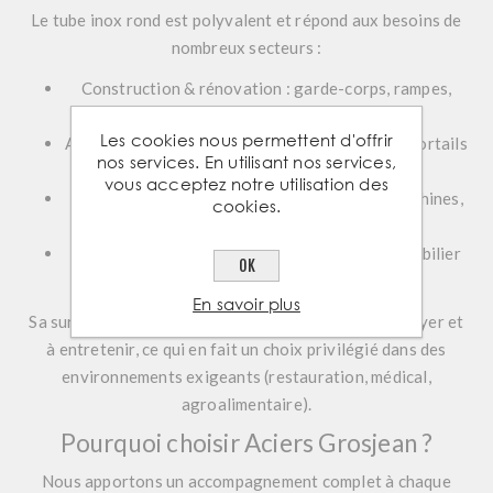
Le tube inox rond est polyvalent et répond aux besoins de
nombreux secteurs :
Construction & rénovation : garde-corps, rampes,
balustrades.
Les cookies nous permettent d'offrir
Aménagement extérieur : pergolas, tonnelles, portails
nos services. En utilisant nos services,
modernes.
vous acceptez notre utilisation des
Industrie & process : structures tubulaires, machines,
cookies.
équipements inox.
Mobilier & design : pieds de table, supports, mobilier
OK
urbain.
En savoir plus
Sa surface lisse le rend également très facile à nettoyer et
à entretenir, ce qui en fait un choix privilégié dans des
environnements exigeants (restauration, médical,
agroalimentaire).
Pourquoi choisir Aciers Grosjean ?
Nous apportons un accompagnement complet à chaque