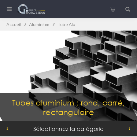
Accueil
/
Aluminium
/
Tube Alu
Tubes aluminium : rond, carré,
rectangulaire
Sélectionnez la catégorie