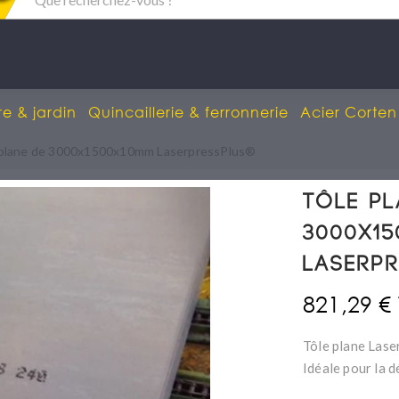
re & jardin
Quincaillerie & ferronnerie
Acier Corten
 plane de 3000x1500x10mm LaserpressPlus®
Tôle pl
3000x1
Laserp
821,29 €
Tôle plane Las
Idéale pour la 