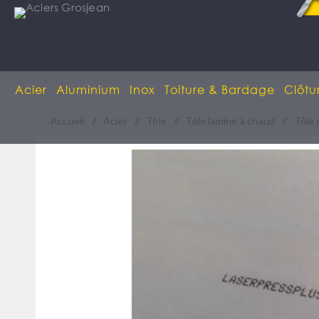
Acier
Aluminium
Inox
Toiture & Bardage
Clôtu
Accueil
/
Acier
/
Tôle
/
Tôle laminé à chaud
/
Tôle