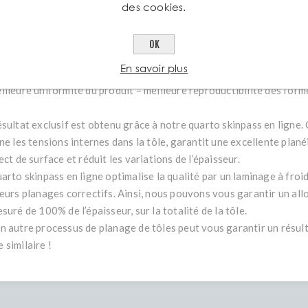
vure minimisée.
des cookies.
tages pour le pliage, l’emboutissage et le poinçonnage automatiqu
OK
ute limite élastique = formage à froid excellent.
En savoir plus
lérances de planéité de max. 3mm/m jusqu’à LaserpressPlus® 460
illeure uniformité du produit = meilleure reproductibilité des form
ésultat exclusif est obtenu grâce à notre quarto skinpass en ligne.
ne les tensions internes dans la tôle, garantit une excellente plané
ect de surface et réduit les variations de l’épaisseur.
uarto skinpass en ligne optimalise la qualité par un laminage à fro
ieurs planages correctifs. Ainsi, nous pouvons vous garantir un al
suré de 100% de l’épaisseur, sur la totalité de la tôle.
n autre processus de planage de tôles peut vous garantir un résul
 similaire !