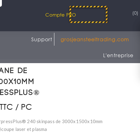
(0)
Compte PRO
Support
grosjeansteeltrading.com
L'entreprise
ane de
500x10mm
ressPlus®
 TTC / PC
erpressPlus® 240 skinpass de 3000x1500x10mm
découpe laser et plasma