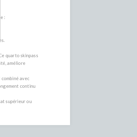
e :
es.
 Ce quarto skinpass
ité, améliore
id combiné avec
longement continu
tat supérieur ou