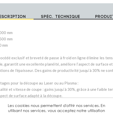
escription
Spéc. technique
Produi
3000 mm
1500 mm
10 mm
océdé exclusif et breveté de passe à froid en ligne élimine les ten
le, garantit une excellente planéité, améliore l’aspect de surface et
ations de l’épaisseur. Des gains de productivité jusqu’à 30% ne son
tages pour la découpe au Laser ou au Plasma :
lité et vitesse de coupe : gains jusqu’à 30%, grâce à une faible ten
spect de surface adapté à la découpe.
anéité parfaite.
Les cookies nous permettent d'offrir nos services. En
formation plus limitée de la pièce découpée.
utilisant nos services, vous acceptez notre utilisation