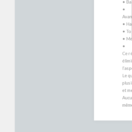
• Ba
•
Avan
• Ha
• To
• Me
•
Ce r
élimi
l’asp
Le q
plus
et me
Aucu
même