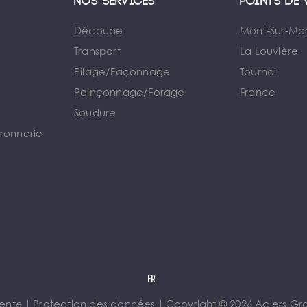
Nos services
Points de 
Découpe
Mont-Sur-Ma
Transport
La Louvière
Pilage/Façonnage
Tournai
e
Poinçonnage/Forage
France
Soudure
rronnerie
vente
｜
Protection des données
｜
Copyright © 2026 Aciers Gros