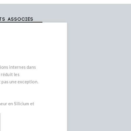
ts associés
sions internes dans
 réduit les
t pas une exception.
eur en Silicium et