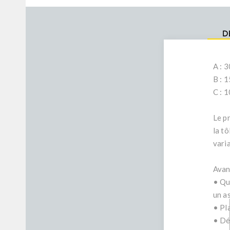
D
A : 
B : 
C : 
Le pr
la tô
vari
Avan
• Qua
un a
• Pl
• Dé