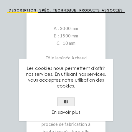
Description
Spéc. technique
Produits associés
A : 3000 mm
B : 1500 mm
C : 10 mm
Tôle laminée à chaud
S235JR – Acier de
Les cookies nous permettent d'offrir
construction polyvalent
nos services. En utilisant nos services,
vous acceptez notre utilisation des
La tôle laminée à chaud
cookies.
S235JR est un acier de
construction couramment
OK
utilisé dans divers secteurs
industriels et de la
En savoir plus
construction. Grâce à son
procédé de fabrication à
haute température, elle