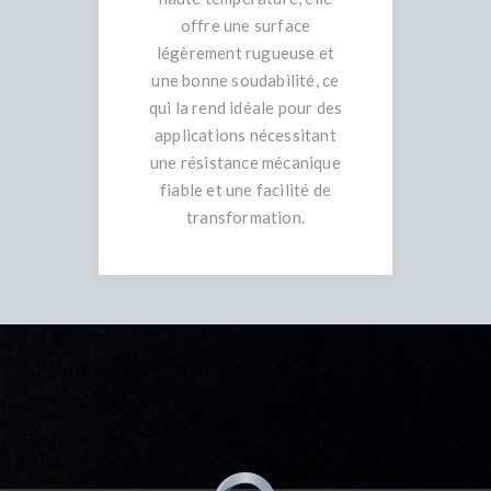
offre une surface
légèrement rugueuse et
une bonne soudabilité, ce
qui la rend idéale pour des
applications nécessitant
une résistance mécanique
fiable et une facilité de
transformation.