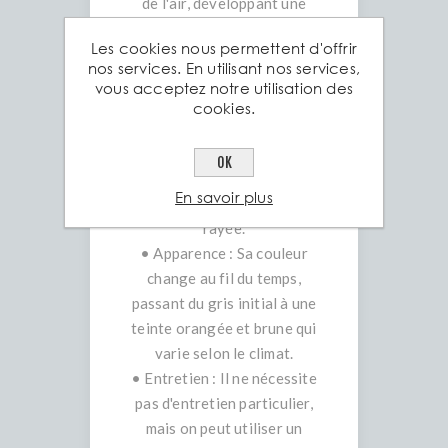
de l'air, développant une
patine de rouille stable au
Les cookies nous permettent d'offrir
fil du temps.
nos services. En utilisant nos services,
• Protection : La couche de
vous acceptez notre utilisation des
rouille forme une barrière
cookies.
protectrice qui empêche la
corrosion de progresser.
OK
Cette couche est auto-
En savoir plus
régénérante si elle est
rayée.
• Apparence : Sa couleur
change au fil du temps,
passant du gris initial à une
teinte orangée et brune qui
varie selon le climat.
• Entretien : Il ne nécessite
pas d'entretien particulier,
mais on peut utiliser un