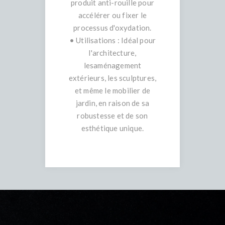
produit anti-rouille pour
accélérer ou fixer le
processus d'oxydation.
• Utilisations : Idéal pour
l'architecture,
lesaménagement
extérieurs, les sculptures,
et même le mobilier de
jardin, en raison de sa
robustesse et de son
esthétique unique.