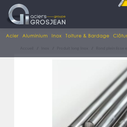
Acier
Aluminium
Inox
Toiture & Bardage
Clôtu
Accueil
/
Inox
/
Produit long Inox
/
Rond plein lisse 