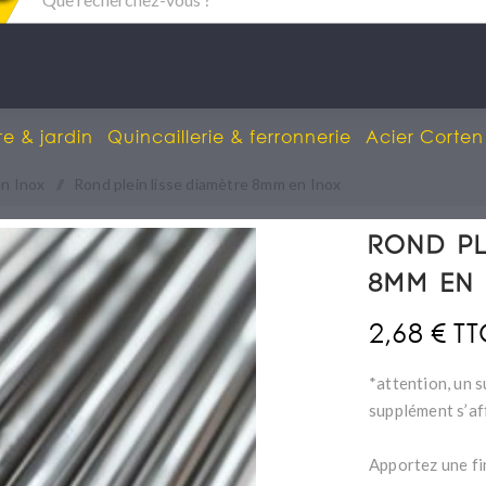
re & jardin
Quincaillerie & ferronnerie
Acier Corten
en Inox
/
Rond plein lisse diamètre 8mm en Inox
Rond pl
8mm en
2,68 € T
*attention, un s
supplément s’af
Apportez une fi