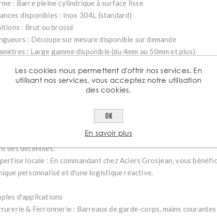
me : Barre pleine cylindrique à surface lisse
ances disponibles : Inox 304L (standard)
itions : Brut ou brossé
ngueurs : Découpe sur mesure disponible sur demande
amètres : Large gamme disponible (du 4mm au 50mm et plus)
Les cookies nous permettent d'offrir nos services. En
quoi choisir le rond lisse de chez Aciers Grosjean ?
utilisant nos services, vous acceptez notre utilisation
sistance à la corrosion : Parfait pour l'aménagement extérieur, l'a
des cookies.
isme.
sthétique moderne : Son éclat naturel apporte une touche contemp
OK
s, mobiliers ou structures architecturales.
En savoir plus
tretien facilité : Un simple nettoyage suffit pour conserver son as
nt des décennies.
xpertise locale : En commandant chez Aciers Grosjean, vous bénéfic
nique personnalisé et d'une logistique réactive.
ples d'applications
rrurerie & Ferronnerie : Barreaux de garde-corps, mains courantes,