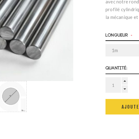
avec notre rond 
profilé cylindri
la mécanique et
Longueur
*
Quantité:
AJOUTE