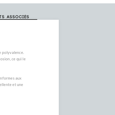
ts associés
e polyvalence.
osion, ce qui le
onformes aux
ellente et une