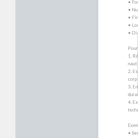
• For
• Nu
• Fin
• Lo
• Di
Pour
1. Ré
naut
2. E
corp
3. En
dura
4. E
tech
Exem
• Se