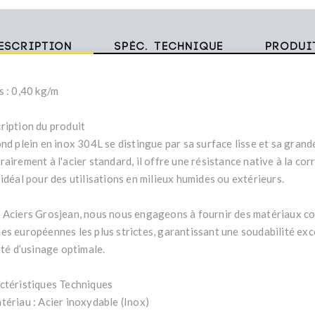
escription
Spéc. technique
Produi
s : 0,40 kg/m
ription du produit
ond plein en inox 304L se distingue par sa surface lisse et sa grand
airement à l'acier standard, il offre une résistance native à la corr
idéal pour des utilisations en milieux humides ou extérieurs.
 Aciers Grosjean, nous nous engageons à fournir des matériaux c
es européennes les plus strictes, garantissant une soudabilité exc
ité d’usinage optimale.
ctéristiques Techniques
tériau : Acier inoxydable (Inox)