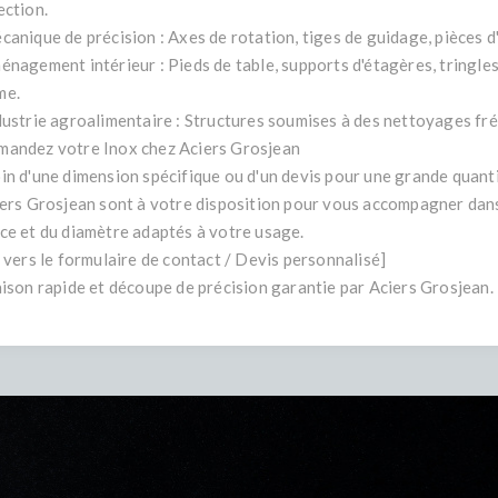
ection.
canique de précision : Axes de rotation, tiges de guidage, pièces d
énagement intérieur : Pieds de table, supports d'étagères, tringles
me.
dustrie agroalimentaire : Structures soumises à des nettoyages fr
andez votre Inox chez Aciers Grosjean
in d'une dimension spécifique ou d'un devis pour une grande quanti
iers Grosjean sont à votre disposition pour vous accompagner dans 
ce et du diamètre adaptés à votre usage.
n vers le formulaire de contact / Devis personnalisé]
aison rapide et découpe de précision garantie par Aciers Grosjean.