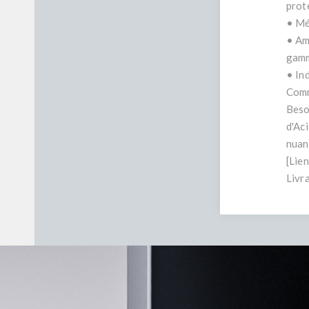
prot
• Mé
• Am
gam
• In
Comm
Beso
d'Ac
nuan
[Lie
Livr