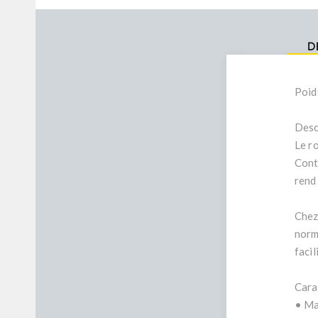
D
Poid
Desc
Le r
Contr
rend 
Chez
norm
facil
Cara
• Ma