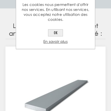
Les cookies nous permettent d'offrir
nos services. En utilisant nos services,
vous acceptez notre utilisation des
cookies.
Les clients ayant acheté cet
article ont également acheté :
OK
En savoir plus