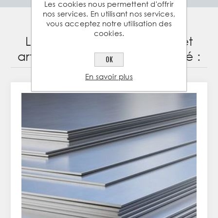
Les cookies nous permettent d'offrir
nos services. En utilisant nos services,
vous acceptez notre utilisation des
cookies.
Les clients ayant acheté cet
article ont également acheté :
OK
En savoir plus