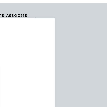
ts associés
)