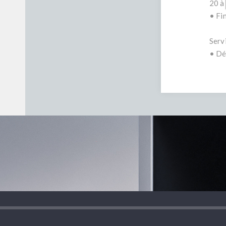
20 à
• Fin
Serv
• Dé