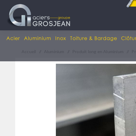
Acier
Aluminium
Inox
Toiture & Bardage
Clôtu
Accueil
/
Aluminium
/
Produit long en Aluminium
/
Pr