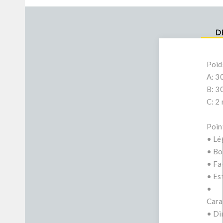
D
Poid
A: 3
B: 3
C: 2
Poin
• Lé
• Bo
• Fa
• Es
•
Cara
• Di