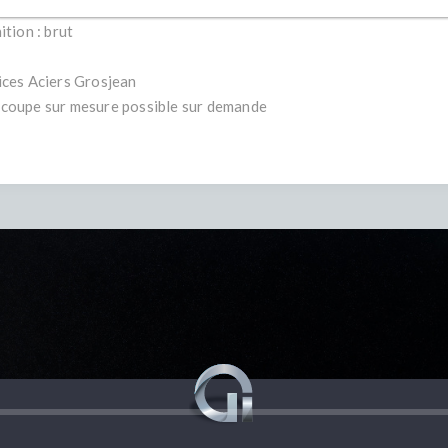
 60 mm (semelle/âme), épaisseur 2–5 mm, longueur possible : 6 m
ition : brut
ices Aciers Grosjean
coupe sur mesure possible sur demande