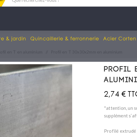
re & jardin
Quincaillerie & ferronnerie
Acier Corten
ofil en T en aluminium
/
Profil en T 30x30x2mm en aluminium
Profil 
alumin
2,74 € T
*attention, un s
supplément s’af
Profilé extrudé 