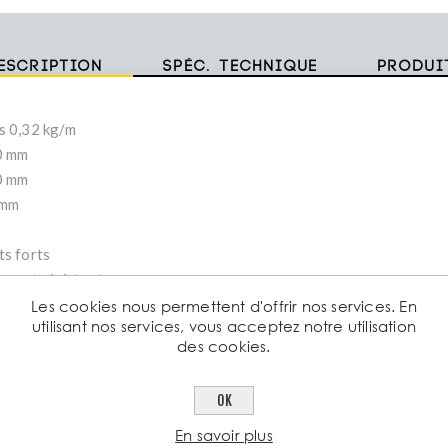
escription
Spéc. technique
Produi
s 0,32 kg/m
0 mm
0 mm
 mm
ts forts
ger et résistant
nne tenue à la corrosion
Les cookies nous permettent d'offrir nos services. En
utilisant nos services, vous acceptez notre utilisation
cile à usiner et assembler (perçage, soudage, anodisation, laquage
des cookies.
thétique durable avec finitions disponibles
OK
ctéristiques
mensions standards :
En savoir plus