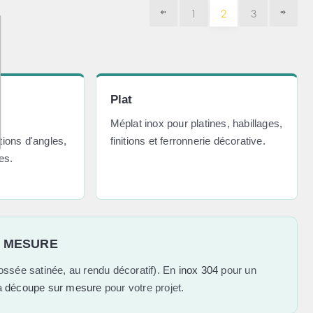
1
2
3
Plat
r
Méplat inox pour platines, habillages,
ions d'angles,
finitions et ferronnerie décorative.
es.
R MESURE
ossée satinée, au rendu décoratif). En
inox 304
pour un
a
découpe sur mesure
pour votre projet.