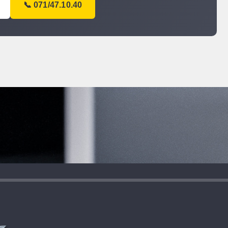
📞 071/47.10.40