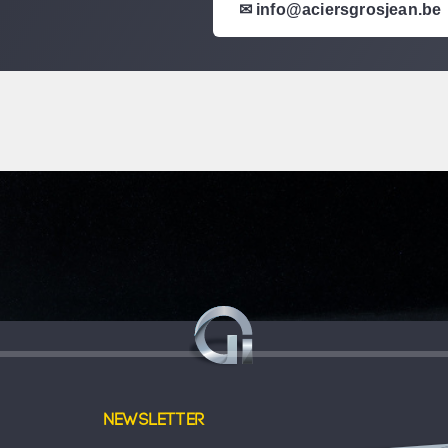
✉ info@aciersgrosjean.be
Newsletter