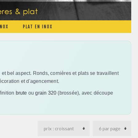
ères & plat
INOX
PLAT EN INOX
 et bel aspect. Ronds, cornières et plats se travaillent
écoration et d'agencement.
finition
brute
ou
grain 320
(brossée), avec découpe