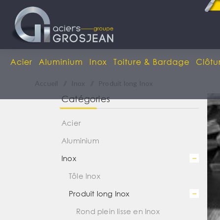
Acier
Aluminium
Inox
Toiture & Bardage
Clôtu
Accueil
/
Inox
/
Produit long Inox
Catégories
Acier
Aluminium
Inox
Tôle Inox
Produit long Inox
Rond plein lisse en Inox