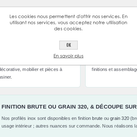
Les cookies nous permettent d'offrir nos services. En
utilisant nos services, vous acceptez notre utilisation
TRE GAMME DE PRODUITS LONGS INOX
des cookies.
Rond plein lisse
Cornières
OK
Barre ronde pleine et lisse en inox,
Profilés en L inox pou
En savoir plus
pour garde-corps, ferronnerie
encadrements, protect
décorative, mobilier et pièces à
finitions et assemblag
usiner.
FINITION BRUTE OU GRAIN 320, & DÉCOUPE SU
Nos profilés inox sont disponibles en finition
brute
ou
grain 320
(br
usage intérieur ; autres nuances sur commande. Nous réalisons l