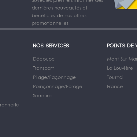
Soyez les premiers informés des
dernières nouveautés et
bénéficiez de nos offres
promotionnelles
Nos services
Points de 
Découpe
Mont-Sur-Ma
Transport
La Louvière
Pilage/Façonnage
Tournai
e
Poinçonnage/Forage
France
Soudure
rronnerie