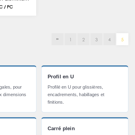
TC / PC
1
2
3
4
5
Profil en U
égales, pour
Profilé en U pour glissières,
ux dimensions
encadrements, habillages et
finitions.
Carré plein