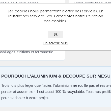
Profilé en T pour cadres,
Barre ronde lisse, lég
assemblages et séparations.
ferronnerie décorative,
Les cookies nous permettent d'offrir nos services. En
utilisant nos services, vous acceptez notre utilisation
pièces à usiner.
des cookies.
OK
Plat
En savoir plus
Méplat aluminium pour platines,
habillages, finitions et ferronnerie.
POURQUOI L'ALUMINIUM & DÉCOUPE SUR MES
Trois fois plus léger que l'acier, l'aluminium
ne rouille pas
et reste 
percer et assembler, il est aussi
100 % recyclable
. Tous nos profi
pour s'adapter à votre projet.