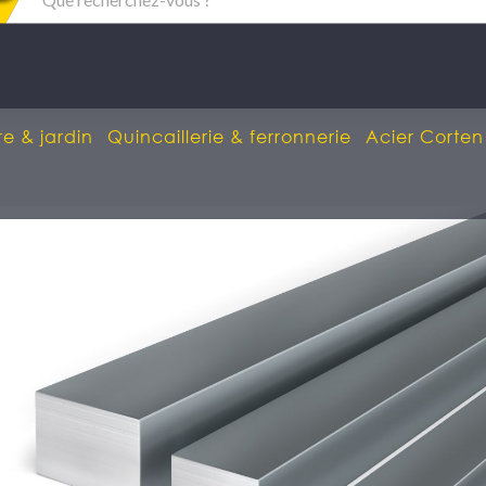
re & jardin
Quincaillerie & ferronnerie
Acier Corten