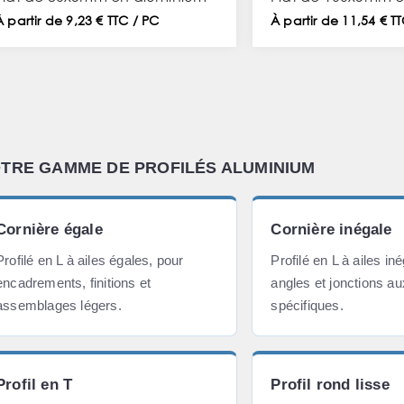
À partir de 9,23 € TTC / PC
À partir de 11,54 € T
TRE GAMME DE PROFILÉS ALUMINIUM
Cornière égale
Cornière inégale
Profilé en L à ailes égales, pour
Profilé en L à ailes in
encadrements, finitions et
angles et jonctions a
assemblages légers.
spécifiques.
Profil en T
Profil rond lisse