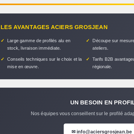
LES AVANTAGES ACIERS GROSJEAN
✓
Large gamme de profilés alu en
✓
Découpe sur mesure
stock, livraison immédiate.
ateliers.
✓
Conseils techniques sur le choix et la
✓
Tarifs B2B avantageu
mise en œuvre.
régionale.
UN BESOIN EN PROFI
Nos équipes vous conseillent sur le profilé ada
✉ info@aciersgrosjean.be