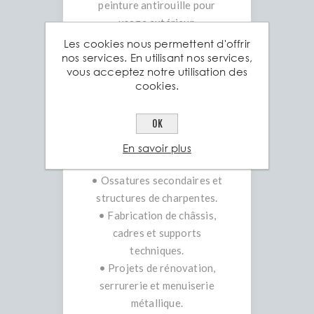
peinture antirouille pour
usage extérieur.
• Facilité d’assemblage :
Les cookies nous permettent d'offrir
nos services. En utilisant nos services,
compatibles avec les
vous acceptez notre utilisation des
fixations par soudure,
cookies.
boulonnage ou rivetage.
Applications courantes
OK
• Renforts de murs,
linteaux et encadrements
En savoir plus
métalliques.
• Ossatures secondaires et
structures de charpentes.
• Fabrication de châssis,
cadres et supports
techniques.
• Projets de rénovation,
serrurerie et menuiserie
métallique.