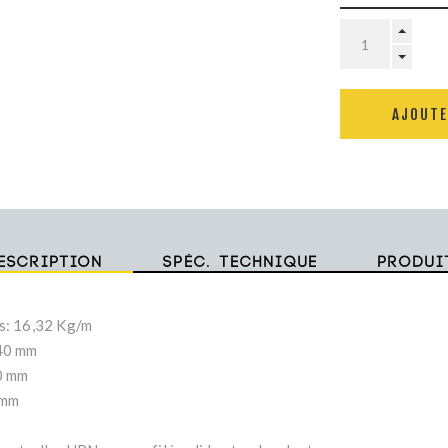
AJOUTE
escription
Spéc. technique
Produi
s: 16,32 Kg/m
40 mm
0 mm
 mm