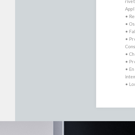
rive
Appl
• Re
• Os
• Fa
• Pr
Conse
• Ch
• Pr
• En
inte
• Lor