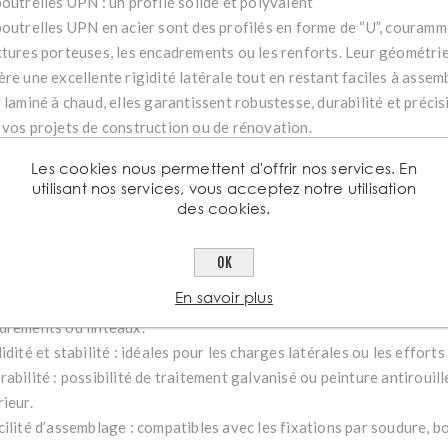
poutrelles UPN : un profilé solide et polyvalent
poutrelles UPN en acier sont des profilés en forme de “U”, couramme
ctures porteuses, les encadrements ou les renforts. Leur géométri
ère une excellente rigidité latérale tout en restant faciles à assem
r laminé à chaud, elles garantissent robustesse, durabilité et préci
 vos projets de construction ou de rénovation.
ctéristiques des poutrelles UPN
Les cookies nous permettent d'offrir nos services. En
filé en “U” symétrique, offrant une bonne résistance à la flexion et
utilisant nos services, vous acceptez notre utilisation
ier laminé à chaud certifié (S235 ou S275).
des cookies.
ngueurs standards de 3 à 12 mètres, avec découpe sur mesure disp
itions possibles : brut, peint ou galvanisé, selon l’environnement d’
OK
tages des poutrelles UPN
En savoir plus
ande polyvalence : s’intègrent aussi bien dans des structures méta
drements ou linteaux.
idité et stabilité : idéales pour les charges latérales ou les effort
rabilité : possibilité de traitement galvanisé ou peinture antirouil
ieur.
cilité d’assemblage : compatibles avec les fixations par soudure, 