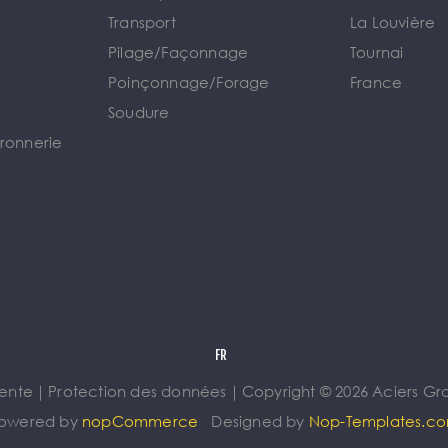
Transport
La Louvière
Pilage/Façonnage
Tournai
e
Poinçonnage/Forage
France
Soudure
rronnerie
vente
｜
Protection des données
｜
Copyright © 2026 Aciers Gros
owered by
nopCommerce
Designed by
Nop-Templates.c