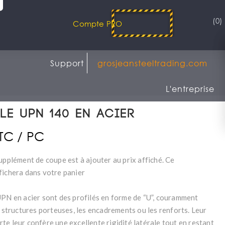
(0)
Compte PRO
Support
grosjeansteeltrading.com
L'entreprise
le UPN 140 en acier
TTC / PC
upplément de coupe est à ajouter au prix affiché. Ce
fichera dans votre panier
UPN en acier sont des profilés en forme de “U”, couramment
s structures porteuses, les encadrements ou les renforts. Leur
te leur confère une excellente rigidité latérale tout en restant