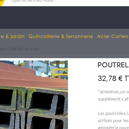
re & jardin
Quincaillerie & ferronnerie
Acier Corten
elle UPN 140 en acier
Poutrel
32,78 € 
*attention, un s
supplément s’af
Les poutrelles 
utilisés pour le
géométrie ouver