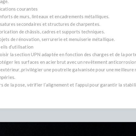
tage.
ications courantes
nforts de murs, linteaux et encadrements métalliques.
satures secondaires et structures de charpentes.
brication de châssis, cadres et supports techniques.
ojets de rénovation, serrurerie et menuiserie métallique.
ils d’utilisation
oisir la section UPN adaptée en fonction des charges et de la port
otéger les surfaces en acier brut avec un revêtement anticorrosion
 extérieur, privilégier une poutrelle galvanisée pour une meilleure
mpéries.
s de la pose, vérifier l’alignement et l’appui pour garantir la stabili