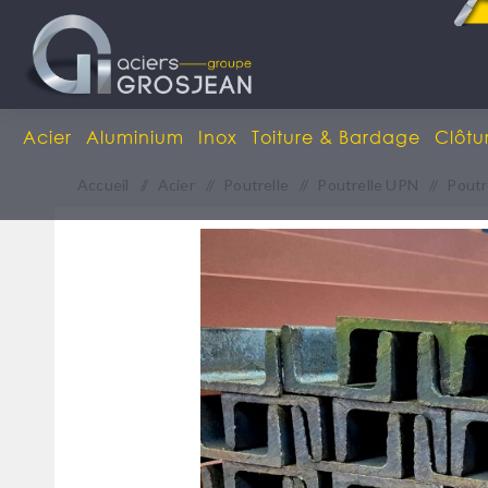
Acier
Aluminium
Inox
Toiture & Bardage
Clôtu
Accueil
/
Acier
/
Poutrelle
/
Poutrelle UPN
/
Poutr