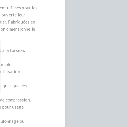
nt utilisés pour les
e ouverte leur
bler. Fabriquées en
sion dimensionnelle
 à la torsion.
onible.
utilisation
lliques que des
s de compression.
le pour usage
boulonnage ou