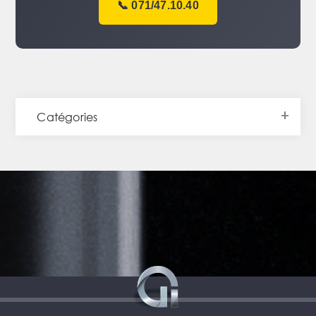
📞 071/47.10.40
Catégories