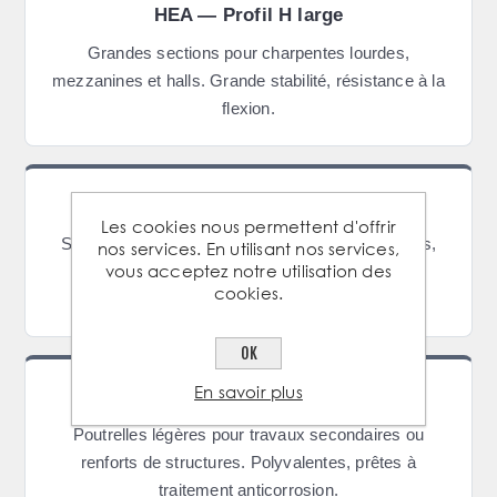
HEA — Profil H large
Grandes sections pour charpentes lourdes,
mezzanines et halls. Grande stabilité, résistance à la
flexion.
HEB — Profil H massif
Les cookies nous permettent d'offrir
Sections massives pour constructions exigeantes,
nos services. En utilisant nos services,
vous acceptez notre utilisation des
ponts et charpentes industrielles. Résistance et
cookies.
durabilité maximales.
OK
En savoir plus
IPN — Profil normal
Poutrelles légères pour travaux secondaires ou
renforts de structures. Polyvalentes, prêtes à
traitement anticorrosion.