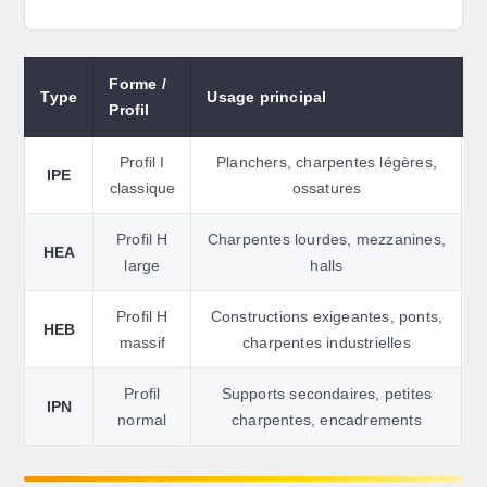
Forme /
Type
Usage principal
D
Profil
Profil I
Planchers, charpentes légères,
IPE
classique
ossatures
Profil H
Charpentes lourdes, mezzanines,
L
HEA
large
halls
Profil H
Constructions exigeantes, ponts,
L
HEB
massif
charpentes industrielles
Profil
Supports secondaires, petites
IPN
normal
charpentes, encadrements