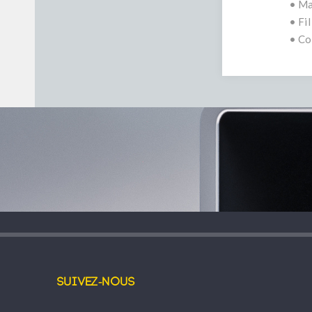
• Ma
• Fi
• Co
Suivez-nous