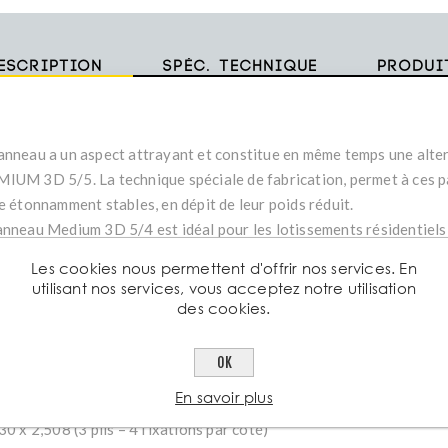
escription
Spéc. technique
Produi
anneau a un aspect attrayant et constitue en même temps une alte
IUM 3D 5/5. La technique spéciale de fabrication, permet à ces pa
re étonnamment stables, en dépit de leur poids réduit.
anneau Medium 3D 5/4 est idéal pour les lotissements résidentiels 
e professionnel.
Les cookies nous permettent d'offrir nos services. En
utilisant nos services, vous acceptez notre utilisation
ACTÉRISTIQUES TECHNIQUES
des cookies.
aisseur du fil horizontal Approx. 5 mm
aisseur du fil vertical Approx. 4 mm
OK
rgeur 2m508
En savoir plus
uteur
30 x 2,508 (3 plis – 4 fixations par côté)