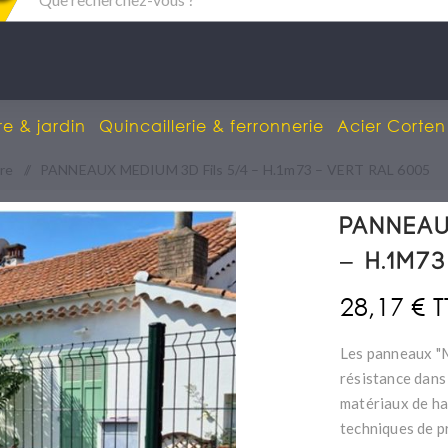
re & jardin
Quincaillerie & ferronnerie
Acier Corten
re
/
PANNEAUX MEDIUM 3D Fils 5/4 – H.1m73 – VERT RAL 6005
PANNEAU
– H.1m7
28,17 € 
Les panneaux "M
résistance dans 
matériaux de ha
techniques de pr