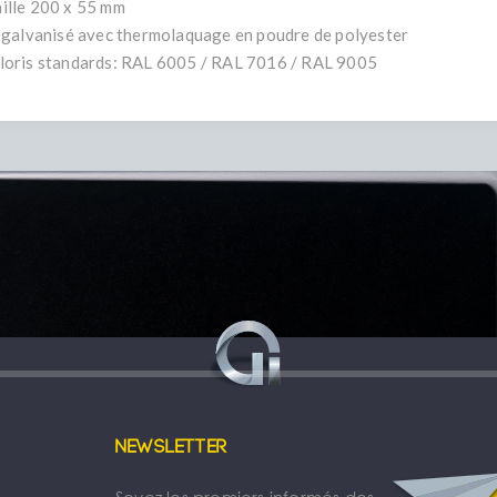
ille 200 x 55 mm
l galvanisé avec thermolaquage en poudre de polyester
loris standards: RAL 6005 / RAL 7016 / RAL 9005
Newsletter