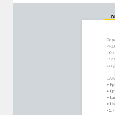
D
Ce p
PREM
d’êt
Le p
usag
CAR
• Ep
• Ep
• La
• Ha
- 1,7