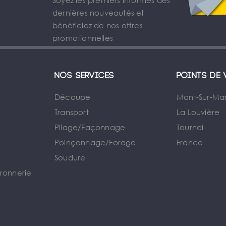
Soyez les premiers informés des
dernières nouveautés et
bénéficiez de nos offres
promotionnelles
Nos services
Points de 
Découpe
Mont-Sur-Ma
Transport
La Louvière
Pilage/Façonnage
Tournai
e
Poinçonnage/Forage
France
Soudure
rronnerie