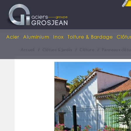
Acier
Aluminium
Inox
Toiture & Bardage
Clôtu
Accueil
/
Clôture & jardin
/
Clôture
/
Panneaux clôtu