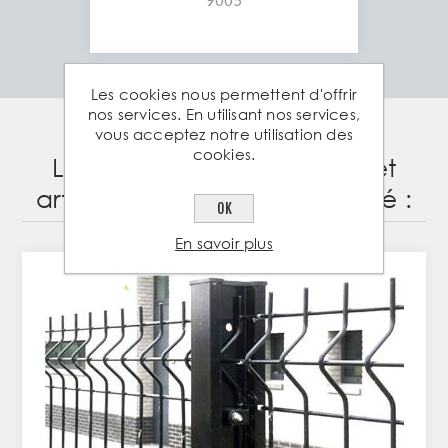
9005
Les cookies nous permettent d'offrir
nos services. En utilisant nos services,
vous acceptez notre utilisation des
cookies.
Les clients ayant acheté cet
article ont également acheté :
OK
En savoir plus