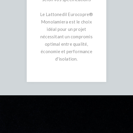
Le Lattonedil Eurocopre®
Monolamiera est le choix
idéal pour un projet
nécessitant un compromis
optimal entre qualité,
économie et performance
d'isolation.