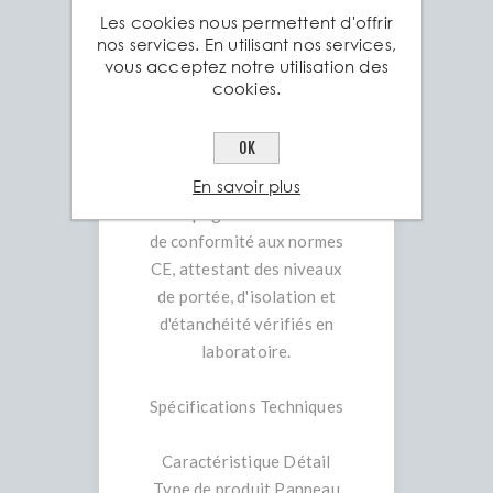
Les cookies nous permettent d'offrir
60, 80, 100 mm selon le
nos services. En utilisant nos services,
modèle spécifique) et de
vous acceptez notre utilisation des
revêtements pour s'adapter
cookies.
à vos exigences
architecturales.
OK
• Certification Qualité :
En savoir plus
Chaque panneau est
accompagné d'un certificat
de conformité aux normes
CE, attestant des niveaux
de portée, d'isolation et
d'étanchéité vérifiés en
laboratoire.
Spécifications Techniques
Caractéristique Détail
Type de produit Panneau