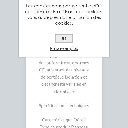
Les cookies nous permettent d'offrir
60, 80, 100 mm selon le
nos services. En utilisant nos services,
modèle spécifique) et de
vous acceptez notre utilisation des
revêtements pour s'adapter
cookies.
à vos exigences
architecturales.
OK
• Certification Qualité :
En savoir plus
Chaque panneau est
accompagné d'un certificat
de conformité aux normes
CE, attestant des niveaux
de portée, d'isolation et
d'étanchéité vérifiés en
laboratoire.
Spécifications Techniques
Caractéristique Détail
Type de produit Panneau