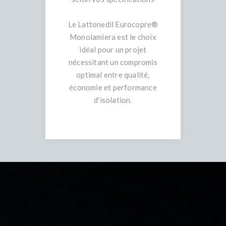
Le Lattonedil Eurocopre®
Monolamiera est le choix
idéal pour un projet
nécessitant un compromis
optimal entre qualité,
économie et performance
d'isolation.