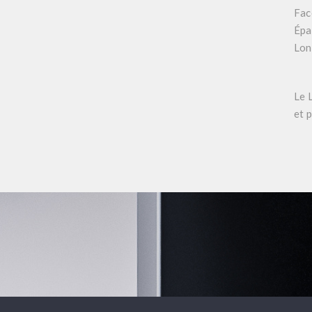
Fac
Épa
Lon
Le
et 