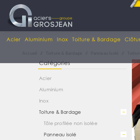
Acier
Aluminium
Inox
Toiture & Bardage
Clôtu
Accueil
/
Toiture & Bardage
/
Panneau isolé
/
Toitur
Catégories
Acier
Aluminium
Inox
Toiture & Bardage
Tôle profilée non isolée
Panneau isolé