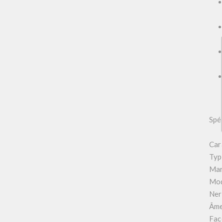
Spé
Car
Typ
Ma
Mo
Ner
Âme
Fac