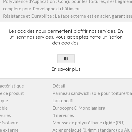
Polyvalence d'Application :
Conçu pour les toitures, il est égale
complète pour l'enveloppe du bâtiment.
Résistance et Durabilité :
La face externe est en acier, garantiss
La face interne est protégée par une feuille d'aluminium.
Finitions Sur-Mesure :
Les cookies nous permettent d'offrir nos services. En
Lattonedil propose ce produit dans une ga
utilisant nos services, vous acceptez notre utilisation
100 mm selon le modèle spécifique) et de revêtements pour s'ada
des cookies.
Certification Qualité :
Chaque panneau est accompagné d'un certi
portée, d'isolation et d'étanchéité vérifiés en laboratoire.
OK
En savoir plus
cifications Techniques
actéristique
Détail
e de produit
Panneau sandwich isolé pour toiture/b
rque
Lattonedil
dèle
Eurocopre® Monolamiera
vures
4 nervures
 isolante
Mousse de polyuréthane rigide (PU)
e externe
Acier prélaqué (0.4mm standard) ou Alu