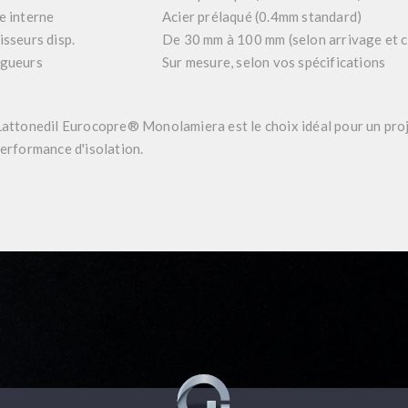
e interne
Acier prélaqué (0.4mm standard)
isseurs disp.
De 30 mm à 100 mm (selon arrivage et
gueurs
Sur mesure, selon vos spécifications
Lattonedil Eurocopre® Monolamiera
est le choix idéal pour un pr
performance d'isolation.