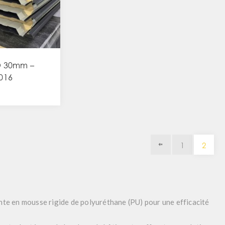
O 30mm –
016
1
2
te en mousse rigide de polyuréthane (PU) pour une efficacité