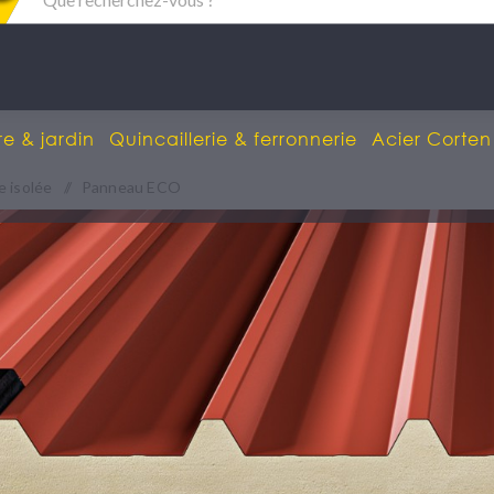
re & jardin
Quincaillerie & ferronnerie
Acier Corten
e isolée
/
Panneau ECO