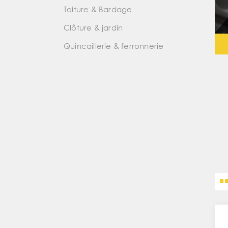
Toiture & Bardage
Clôture & jardin
Quincaillerie & ferronnerie