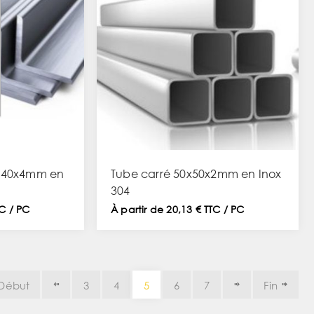
0x40x4mm en
Tube carré 50x50x2mm en Inox
304
TC / PC
À partir de 20,13 € TTC / PC
Début
3
4
5
6
7
Fin