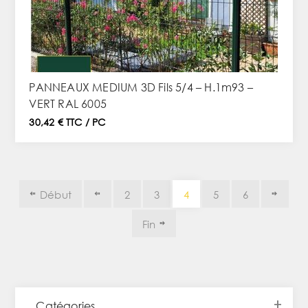
PANNEAUX MEDIUM 3D Fils 5/4 – H.1m93 –
VERT RAL 6005
30,42 € TTC / PC
Début
2
3
4
5
6
Fin
Catégories