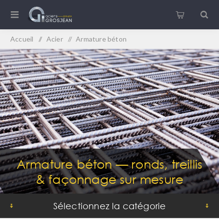
Accueil
/
Acier
/
Armature béton
Armature béton — ronds, treillis
& façonnage sur mesure
Sélectionnez la catégorie