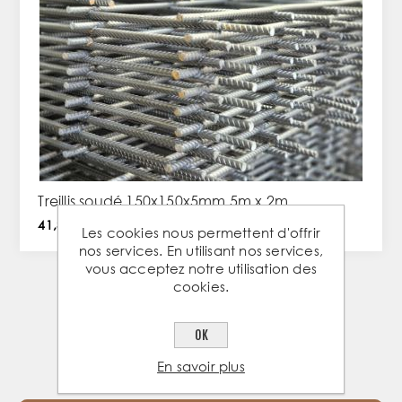
Treillis soudé 150x150x5mm 5m x 2m
41,35 € TTC / PC
Les cookies nous permettent d'offrir
nos services. En utilisant nos services,
vous acceptez notre utilisation des
cookies.
1
2
3
4
5
OK
En savoir plus
NOS PRODUITS D'ARMATURE