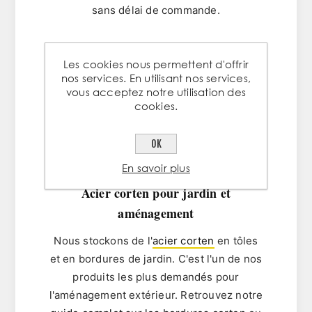
sans délai de commande.
Aciers et profilés
Les cookies nous permettent d'offrir
nos services. En utilisant nos services,
Tubes ronds, carrés et rectangulaires,
vous acceptez notre utilisation des
cornières, plats, fers en U et en T,
cookies.
poutrelles IPE, HEA, HEB
. Découpe sur
mesure disponible directement en
OK
magasin.
En savoir plus
Acier corten pour jardin et
aménagement
Nous stockons de l'
acier corten
en tôles
et en bordures de jardin. C'est l'un de nos
produits les plus demandés pour
l'aménagement extérieur. Retrouvez notre